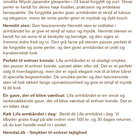
smukke Miyuki japanske glasperler i 24 karat forgyldt og sort. Disse
perler er kendt for deres høje kvalitet, præcision og endeløse
farvepalette. De forgyldte perler giver armbåndet et strejf af luksus
og elegance, mens de sorte perler giver et mystisk og dybt touch.
Hermitit sten:
Den fascinerende Hermitit sten er indfattet i
armbåndet for at give et strejf af natur og mystik. Hermitit stenen er
kendt for sin evne til at beskytte og berolige, og den siges at
fremme indre fred og ro. Den grå farve på stenen passer perfekt til
de forgyldte og sorte perler, og den giver armbåndet et unikt og
karakteristisk look.
Perfekt til enhver kvinde:
Lifa armbåndet er et alsidigt smykke,
der passer til enhver kvinde, uanset alder eller stil. Det er et perfekt
valg til hverdagsbrug, men det er også elegant nok til at blive båret
til specielle begivenheder. De smukke perler og den fascinerende
sten vil helt sikkert fange opmærksomhed og give et strejf af mystik
til dit look.
En gave, der vil blive værdsat:
Lifa armbåndet er en smuk og
tankevækkende gave, der vil blive værdsat af enhver kvinde. Det er
en tidløs skat.
Køb Lifa armbåndet i dag:
Bestil dit Lifa armbånd i dag. Vi
tilbyder gratis fragt på alle ordrer over 500 kr. og 30 dages returret,
så du kan handle med ro i sindet.
Herndal.dk - Smykker til enhver lejlighed