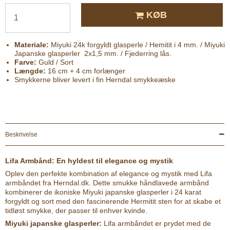
KØB
Materiale:
Miyuki 24k forgyldt glasperle / Hemitit i 4 mm. / Miyuki
Japanske glasperler 2x1,5 mm. / Fjederring lås.
Farve:
Guld / Sort
Længde:
16 cm + 4 cm forlænger
Smykkerne bliver levert i fin Herndal smykkeæske
Beskrivelse
Lifa Armbånd: En hyldest til elegance og mystik
Oplev den perfekte kombination af elegance og mystik med Lifa
armbåndet fra Herndal.dk. Dette smukke håndlavede armbånd
kombinerer de ikoniske Miyuki japanske glasperler i 24 karat
forgyldt og sort med den fascinerende Hermitit sten for at skabe et
tidløst smykke, der passer til enhver kvinde.
Miyuki japanske glasperler:
Lifa armbåndet er prydet med de