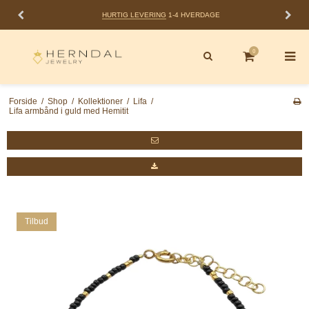
HURTIG LEVERING
1-4 HVERDAGE
0
Forside
/
Shop
/
Kollektioner
/
Lifa
/
Lifa armbånd i guld med Hemitit
Tilbud