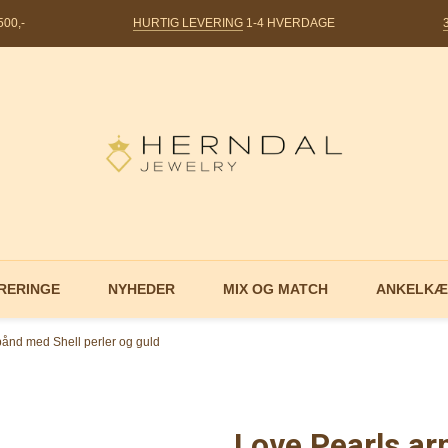
00,-
HURTIG LEVERING
1-4 HVERDAGE
RERINGE
NYHEDER
MIX OG MATCH
ANKELKÆ
ånd med Shell perler og guld
Love Pearls ar