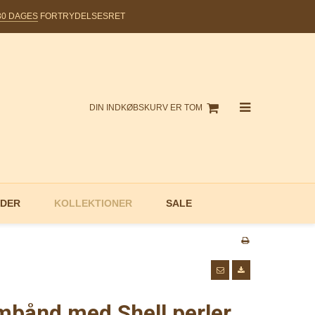
30 DAGES
FORTRYDELSESRET
DIN INDKØBSKURV ER TOM
DER
KOLLEKTIONER
SALE
mbånd med Shell perler