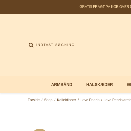
GRATIS FRAGT
PÅ KØB OVER 5
ARMBÅND
HALSKÆDER
Ø
Forside
/
Shop
/
Kollektioner
/
Love Pearls
/
Love Pearls armb