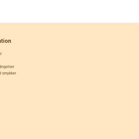
ation
l
ingelser
d smykker