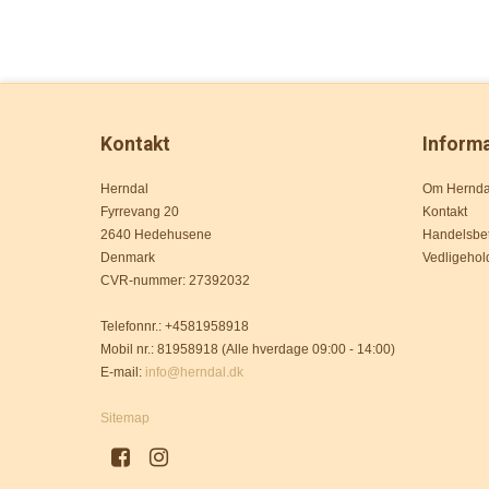
Kontakt
Inform
Herndal
Om Hernda
Fyrrevang 20
Kontakt
2640 Hedehusene
Handelsbet
Denmark
Vedligehol
CVR-nummer
:
27392032
Telefonnr.
:
+4581958918
Mobil nr.
:
81958918 (Alle hverdage 09:00 - 14:00)
E-mail
:
info@herndal.dk
Sitemap