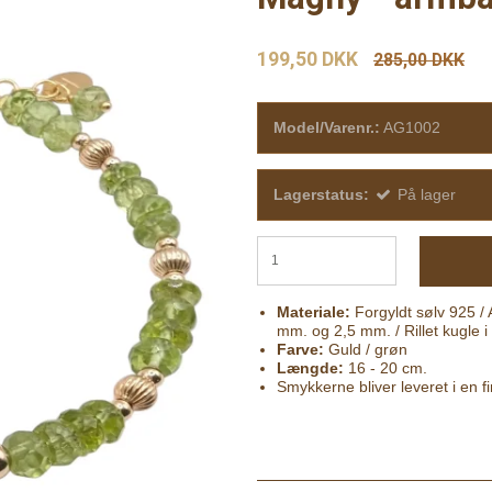
199,50 DKK
285,00 DKK
Model/Varenr.:
AG1002
Lagerstatus:
På lager
Materiale:
Forgyldt sølv 925 / 
mm. og 2,5 mm. / Rillet kugle i
Farve:
Guld / grøn
Længde:
16 - 20 cm.
Smykkerne bliver leveret i en 