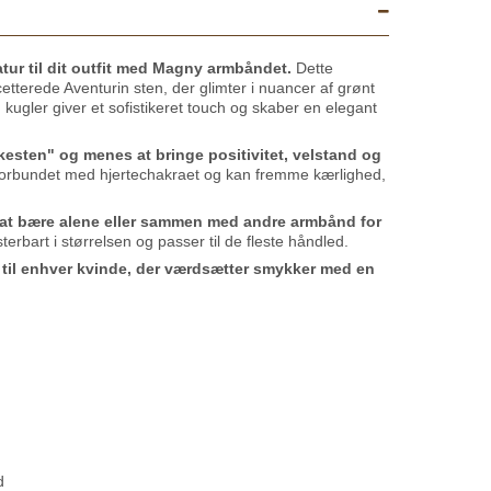
natur til dit outfit med Magny armbåndet.
Dette
terede Aventurin sten, der glimter i nuancer af grønt
d kugler giver et sofistikeret touch og skaber en elegant
kesten" og menes at bringe positivitet, velstand og
orbundet med hjertechakraet og kan fremme kærlighed,
 at bære alene eller sammen med andre armbånd for
terbart i størrelsen og passer til de fleste håndled.
 til enhver kvinde, der værdsætter smykker med en
d