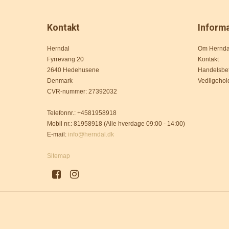
Kontakt
Inform
Herndal
Om Hernda
Fyrrevang 20
Kontakt
2640 Hedehusene
Handelsbet
Denmark
Vedligehol
CVR-nummer
:
27392032
Telefonnr.
:
+4581958918
Mobil nr.
:
81958918 (Alle hverdage 09:00 - 14:00)
E-mail
:
info@herndal.dk
Sitemap