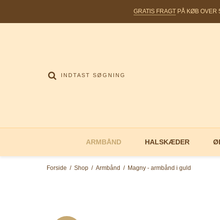
GRATIS FRAGT
PÅ KØB OVER 5
ARMBÅND
HALSKÆDER
Ø
Forside
/
Shop
/
Armbånd
/
Magny - armbånd i guld