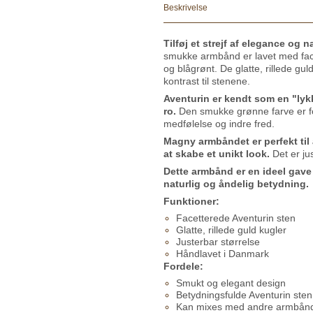
Beskrivelse
Tilføj et strejf af elegance og 
smukke armbånd er lavet med facet
og blågrønt. De glatte, rillede gul
kontrast til stenene.
Aventurin er kendt som en "lyk
ro.
Den smukke grønne farve er f
medfølelse og indre fred.
Magny armbåndet er perfekt til
at skabe et unikt look.
Det er jus
Dette armbånd er en ideel gave
naturlig og åndelig betydning.
Funktioner:
Facetterede Aventurin sten
Glatte, rillede guld kugler
Justerbar størrelse
Håndlavet i Danmark
Fordele:
Smukt og elegant design
Betydningsfulde Aventurin sten
Kan mixes med andre armbån