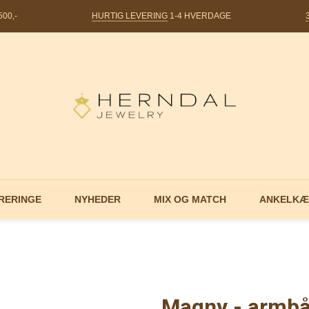
00,-
HURTIG LEVERING
1-4 HVERDAGE
RERINGE
NYHEDER
MIX OG MATCH
ANKELKÆ
Magny - armbå