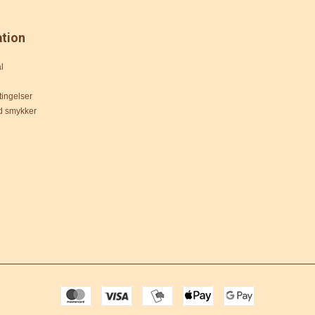
ation
l
ingelser
d smykker